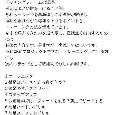
ピッチングフォームの認識、
例えばタメや肘を上げること等。
それら一つ一つを高島誠と赤沼淳平が解説し、
怪我を避けながら球速を上げるポイントと、
トレーニング方法を伝えています。
今まで鍛えてきた力を最大限に、怪我無く出力するため
には
必須の内容です。是非学び、実践して欲しいです。
※140Kmプロジェクトで学び、トレーニングしている方
にも
次のステップとして取組んで欲しい内容です。
1.オープニング
2.軸足はどっち？真っ直ぐ立つ？
3.後足の片足スクワット
4.ステップアップ
5.並進運動では、プレートを蹴る？前足でリードする
6.前足ハードルドリル
7.前足メディシンドリル