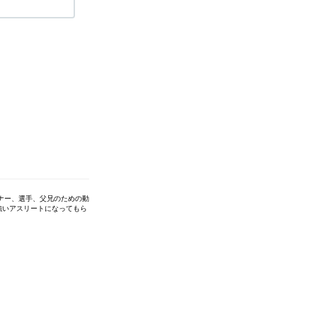
ナー、選手、父兄のための動
強いアスリートになってもら