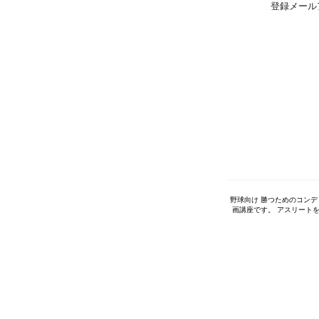
登録メール
野球向け 勝つためのコン
画講座です。 アスリート