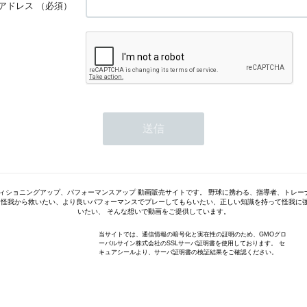
アドレス
（必須）
ディショニングアップ、パフォーマンスアップ 動画販売サイトです。 野球に携わる、指導者、トレー
を怪我から救いたい、より良いパフォーマンスでプレーしてもらいたい、正しい知識を持って怪我に
いたい、 そんな想いで動画をご提供しています。
当サイトでは、通信情報の暗号化と実在性の証明のため、GMOグロ
ーバルサイン株式会社のSSLサーバ証明書を使用しております。 セ
キュアシールより、サーバ証明書の検証結果をご確認ください。